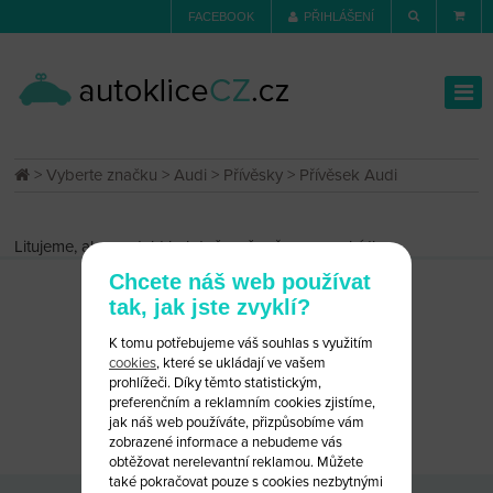
FACEBOOK
PŘIHLÁŠENÍ
>
Vyberte značku
>
Audi
>
Přívěsky
> Přívěsek Audi
Litujeme, ale produkt byl dočasně vyřazen z nabídky.
Chcete náš web používat
tak, jak jste zvyklí?
K tomu potřebujeme váš souhlas s využitím
cookies
, které se ukládají ve vašem
prohlížeči. Díky těmto statistickým,
preferenčním a reklamním cookies zjistíme,
CHCETE PORADIT?
NAPIŠTE NÁM
jak náš web používáte, přizpůsobíme vám
zobrazené informace a nebudeme vás
obtěžovat nerelevantní reklamou. Můžete
také pokračovat pouze s cookies nezbytnými