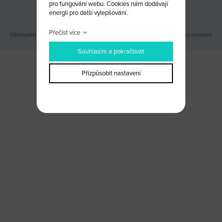
pro fungování webu. Cookies nám dodávají
Odběr novinek
energii pro další vylepšování.
Přečíst více
Obchodní podmínky
|
Webové stránky ©2026 PANKREA
|
Nastavení cookies
Souhlasím a pokračovat
Přizpůsobit nastavení