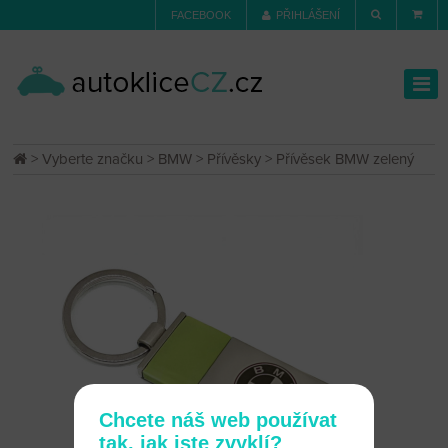
FACEBOOK
PŘIHLÁŠENÍ
>
Vyberte značku
>
BMW
>
Přívěsky
> Přívěsek BMW zelený
Chcete náš web používat
tak, jak jste zvyklí?