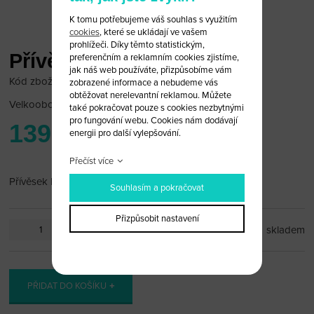
K tomu potřebujeme váš souhlas s využitím
cookies
, které se ukládají ve vašem
prohlížeči. Díky těmto statistickým,
Přívěsek BMW zelený
preferenčním a reklamním cookies zjistíme,
jak náš web používáte, přizpůsobíme vám
Kód zboží: bmw_pr52
zobrazené informace a nebudeme vás
obtěžovat nerelevantní reklamou. Můžete
Velkoobchodní cena:
po přihlášení
také pokračovat pouze s cookies nezbytnými
pro fungování webu. Cookies nám dodávají
139 Kč
energii pro další vylepšování.
Přečíst více
Přívěsek BMW
Souhlasím a pokračovat
Přizpůsobit nastavení
ks
skladem
PŘIDAT DO KOŠÍKU