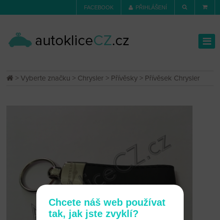
FACEBOOK
PŘIHLÁŠENÍ
>
Vyberte značku
>
Chrysler
>
Přívěsky
> Přívěsek Chrysler
Chcete náš web používat
tak, jak jste zvyklí?