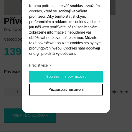
K tomu potřebujeme váš souhlas s využitím
cookies
, které se ukládají ve vašem
prohlížeči. Díky těmto statistickým,
Přívěsek Chrysler
preferenčním a reklamním cookies zjistíme,
jak náš web používáte, přizpůsobíme vám
Kód zboží: chry_pr2
zobrazené informace a nebudeme vás
obtěžovat nerelevantní reklamou. Můžete
Velkoobchodní cena:
po přihlášení
také pokračovat pouze s cookies nezbytnými
139 Kč
pro fungování webu. Cookies nám dodávají
energii pro další vylepšování.
Přečíst více
Přívěsek Chrysler
Souhlasím a pokračovat
Přizpůsobit nastavení
ks
skladem
PŘIDAT DO KOŠÍKU