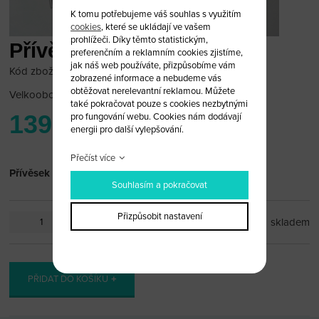
K tomu potřebujeme váš souhlas s využitím
cookies
, které se ukládají ve vašem
prohlížeči. Díky těmto statistickým,
Přívěsek Honda
preferenčním a reklamním cookies zjistíme,
jak náš web používáte, přizpůsobíme vám
Kód zboží: honda_pr17
zobrazené informace a nebudeme vás
obtěžovat nerelevantní reklamou. Můžete
Velkoobchodní cena:
po přihlášení
také pokračovat pouze s cookies nezbytnými
139 Kč
pro fungování webu. Cookies nám dodávají
energii pro další vylepšování.
Přečíst více
Přívěsek Honda
Souhlasím a pokračovat
Přizpůsobit nastavení
ks
skladem
PŘIDAT DO KOŠÍKU