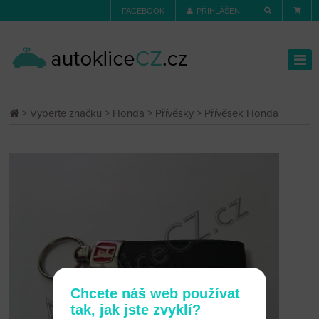
FACEBOOK
PŘIHLÁŠENÍ
>
Vyberte značku
>
Honda
>
Přívěsky
> Přívěsek Honda
Chcete náš web používat
tak, jak jste zvyklí?