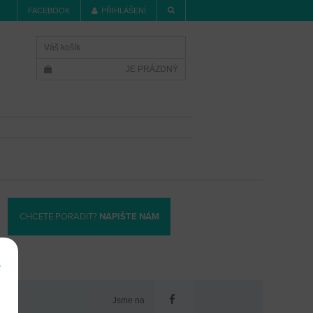
FACEBOOK
PŘIHLÁŠENÍ
Váš košík
JE PRÁZDNÝ
CHCETE PORADIT?
NAPIŠTE NÁM
e
Jsme na