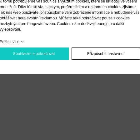
K tomu potřebujeme váš souhlas s využitím
cookies
, které se ukládají ve vašem
prohlížeči. Díky těmto statistickým, preferenčním a reklamním cookies zjistíme,
jak náš web používáte, přizpůsobíme vám zobrazené informace a nebudeme vás
obtěžovat nerelevantní reklamou. Můžete také pokračovat pouze s cookies
nezbytnými pro fungování webu. Cookies nám dodávají energii pro další
vylepšování.
Přečíst více
Souhlasím a pokračovat
Přizpůsobit nastavení