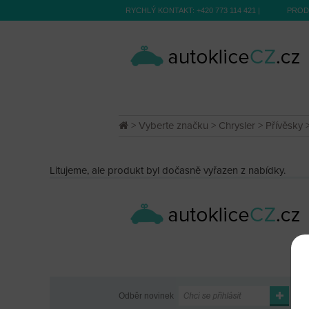
RYCHLÝ KONTAKT:
+420 773 114 421
|
PROD
>
Vyberte značku
>
Chrysler
>
Přívěsky
>
Litujeme, ale produkt byl dočasně vyřazen z nabídky.
Odběr novinek