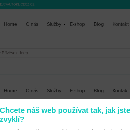
EJ@AUTOKLICECZ.CZ
Home
O nás
Služby
E-shop
Blog
Kontakt
 Přívěsek Jeep
Home
O nás
Služby
E-shop
Blog
Kontakt
Chcete náš web používat tak, jak jst
zvyklí?
Obchodní podmínky
|
Webové stránky ©2026 PANKREA
|
Nastavení cookies