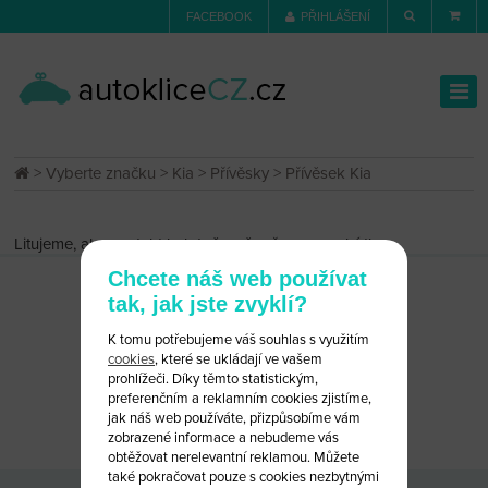
FACEBOOK
PŘIHLÁŠENÍ
>
Vyberte značku
>
Kia
>
Přívěsky
> Přívěsek Kia
Litujeme, ale produkt byl dočasně vyřazen z nabídky.
Chcete náš web používat
tak, jak jste zvyklí?
K tomu potřebujeme váš souhlas s využitím
cookies
, které se ukládají ve vašem
prohlížeči. Díky těmto statistickým,
preferenčním a reklamním cookies zjistíme,
CHCETE PORADIT?
NAPIŠTE NÁM
jak náš web používáte, přizpůsobíme vám
zobrazené informace a nebudeme vás
obtěžovat nerelevantní reklamou. Můžete
také pokračovat pouze s cookies nezbytnými