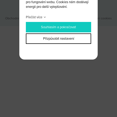
pro fungování webu. Cookies nám dodávají
Odběr novinek
energii pro další vylepšování.
Přečíst více
Obchodní podmínky
|
Webové stránky ©2026 PANKREA
|
Nastavení cookies
Souhlasím a pokračovat
Přizpůsobit nastavení