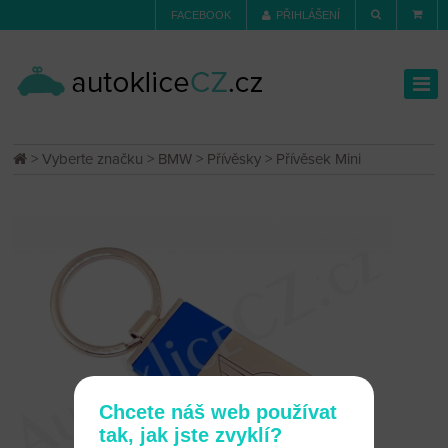
FACEBOOK
PŘIHLÁŠENÍ
>
Vyberte značku
>
BMW
>
Přívěsky
> Přívěsek Mini
Chcete náš web používat
tak, jak jste zvyklí?