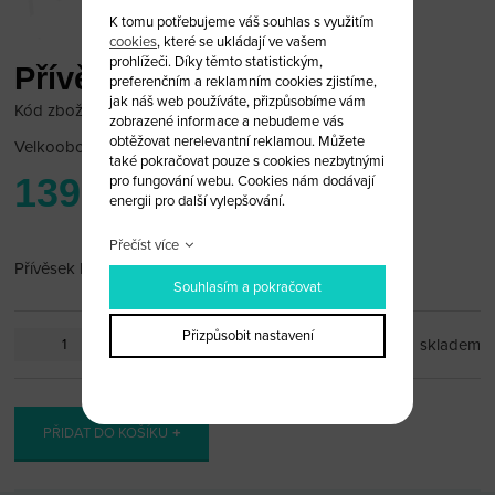
K tomu potřebujeme váš souhlas s využitím
cookies
, které se ukládají ve vašem
prohlížeči. Díky těmto statistickým,
Přívěsek Mini
preferenčním a reklamním cookies zjistíme,
jak náš web používáte, přizpůsobíme vám
Kód zboží: bmw_pr65
zobrazené informace a nebudeme vás
obtěžovat nerelevantní reklamou. Můžete
Velkoobchodní cena:
po přihlášení
také pokračovat pouze s cookies nezbytnými
139 Kč
pro fungování webu. Cookies nám dodávají
energii pro další vylepšování.
Přečíst více
Přívěsek Mini
Souhlasím a pokračovat
Přizpůsobit nastavení
ks
skladem
PŘIDAT DO KOŠÍKU