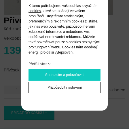
K tomu potřebujeme váš souhlas s využitím
cookies
, které se ukládají ve vašem
prohlížeči. Díky těmto statistickým,
Přívěsek Scania
preferenčním a reklamním cookies zjistíme,
jak náš web používáte, přizpůsobíme vám
Kód zboží: scania_pr1
zobrazené informace a nebudeme vás
obtěžovat nerelevantní reklamou. Můžete
Velkoobchodní cena:
po přihlášení
také pokračovat pouze s cookies nezbytnými
139 Kč
pro fungování webu. Cookies nám dodávají
energii pro další vylepšování.
Přečíst více
Přívěsek Scania
Souhlasím a pokračovat
Přizpůsobit nastavení
ks
skladem
PŘIDAT DO KOŠÍKU