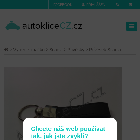
FACEBOOK
PŘIHLÁŠENÍ
>
Vyberte značku
>
Scania
>
Přívěsky
> Přívěsek Scania
Chcete náš web používat
tak, jak jste zvyklí?