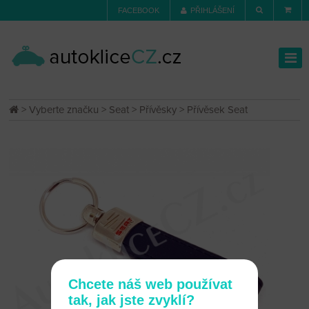
FACEBOOK
PŘIHLÁŠENÍ
>
Vyberte značku
>
Seat
>
Přívěsky
> Přívěsek Seat
Chcete náš web používat
tak, jak jste zvyklí?