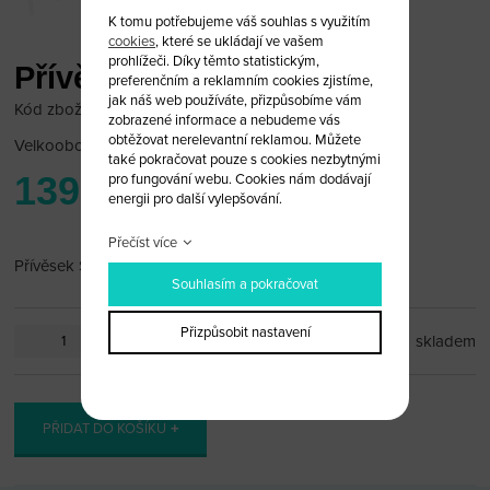
K tomu potřebujeme váš souhlas s využitím
cookies
, které se ukládají ve vašem
prohlížeči. Díky těmto statistickým,
Přívěsek Seat
preferenčním a reklamním cookies zjistíme,
jak náš web používáte, přizpůsobíme vám
Kód zboží: SEAT_PR53
zobrazené informace a nebudeme vás
obtěžovat nerelevantní reklamou. Můžete
Velkoobchodní cena:
po přihlášení
také pokračovat pouze s cookies nezbytnými
139 Kč
pro fungování webu. Cookies nám dodávají
energii pro další vylepšování.
Přečíst více
Přívěsek Seat
Souhlasím a pokračovat
Přizpůsobit nastavení
ks
skladem
PŘIDAT DO KOŠÍKU