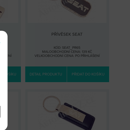
PŘÍVĚSEK SEAT
e
KÓD: SEAT_PR65
KČ
MALOOBCHODNÍ CENA: 139 KČ
HLÁŠENÍ
VELKOOBCHODNÍ CENA:
PO PŘIHLÁŠENÍ
O KOŠÍKU
DETAIL PRODUKTU
PŘIDAT DO KOŠÍKU