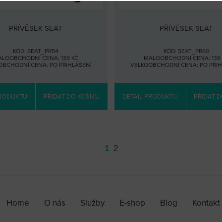
PŘÍVĚSEK SEAT
PŘÍVĚSEK SEAT
KÓD: SEAT_PR54
KÓD: SEAT_PR60
LOOBCHODNÍ CENA: 139 KČ
MALOOBCHODNÍ CENA: 139 
OBCHODNÍ CENA:
PO PŘIHLÁŠENÍ
VELKOOBCHODNÍ CENA:
PO PŘI
PRODUKTU
PŘIDAT DO KOŠÍKU
DETAIL PRODUKTU
PŘIDAT D
1
2
Home
O nás
Služby
E-shop
Blog
Kontakt