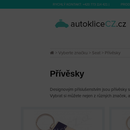
RYCHLÝ KONTAKT:
+420 773 114 421
|
PROD
>
Vyberte značku
>
Seat
> Přívěsky
Přívěsky
Designovým příslušenstvím jsou přívěsky s
Vybrat si můžete nejen z různých značek, al