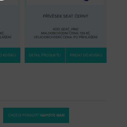
PŘÍVĚSEK SEAT ČERNÝ
KÓD: SEAT_PR61
KČ
MALOOBCHODNÍ CENA: 139 KČ
HLÁŠENÍ
VELKOOBCHODNÍ CENA:
PO PŘIHLÁŠENÍ
O KOŠÍKU
DETAIL PRODUKTU
PŘIDAT DO KOŠÍKU
CHCETE PORADIT?
NAPIŠTE NÁM