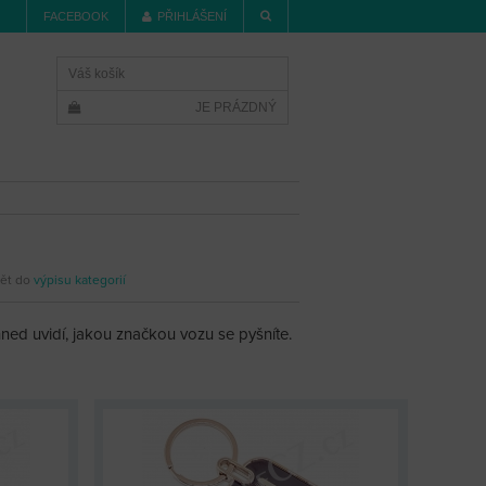
FACEBOOK
PŘIHLÁŠENÍ
Váš košík
JE PRÁZDNÝ
ět do
výpisu kategorií
ned uvidí, jakou značkou vozu se pyšníte.