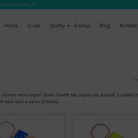
EJ@AUTOKLICECZ.CZ
Home
O nás
Služby
E-shop
Blog
Kontakt
Zp
 vzorem nebo logem Seatu. Skvěle tak doplní váš autoklíč a ostatní ih
e také stylů a barev přívěsků.