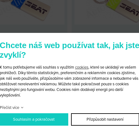
PŘÍVĚSEK SEAT
PŘÍVĚSEK SEAT
Chcete náš web používat tak, jak jst
KÓD: SEAT_PR74
KÓD: SEAT_PR73
zvyklí?
LOOBCHODNÍ CENA: 139 KČ
MALOOBCHODNÍ CENA: 139 
OBCHODNÍ CENA:
PO PŘIHLÁŠENÍ
VELKOOBCHODNÍ CENA:
PO PŘI
K tomu potřebujeme váš souhlas s využitím
cookies
, které se ukládají ve vašem
prohlížeči. Díky těmto statistickým, preferenčním a reklamním cookies zjistíme,
jak náš web používáte, přizpůsobíme vám zobrazené informace a nebudeme vás
PRODUKTU
PŘIDAT DO KOŠÍKU
DETAIL PRODUKTU
PŘIDAT D
obtěžovat nerelevantní reklamou. Můžete také pokračovat pouze s cookies
nezbytnými pro fungování webu. Cookies nám dodávají energii pro další
vylepšování.
Přečíst více
Souhlasím a pokračovat
Přizpůsobit nastavení