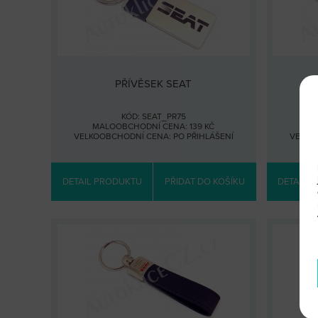
PŘÍVĚSEK SEAT
KÓD: SEAT_PR75
MALOOBCHODNÍ CENA: 139 KČ
MA
VELKOOBCHODNÍ CENA:
PO PŘIHLÁŠENÍ
VELKO
DETAIL PRODUKTU
PŘIDAT DO KOŠÍKU
DETAIL 