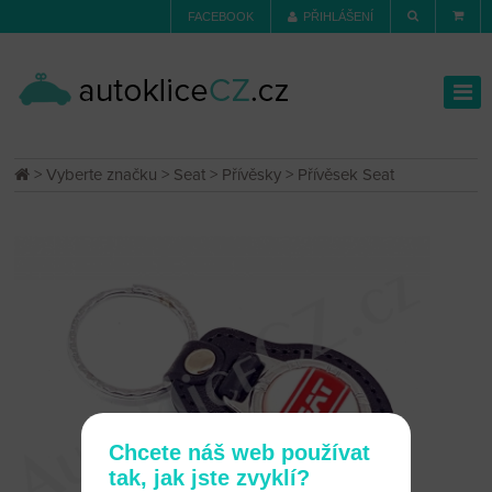
FACEBOOK
PŘIHLÁŠENÍ
>
Vyberte značku
>
Seat
>
Přívěsky
> Přívěsek Seat
Chcete náš web používat
tak, jak jste zvyklí?