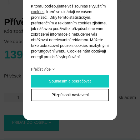
K tomu potřebujeme váš souhlas s využitím
cookies
, které se ukládají ve vašem
prohlížeči. Díky těmto statistickým,
Přívěsek Seat
preferenčním a reklamním cookies zjistíme,
jak náš web používáte, přizpůsobíme vám
Kód zboží: SEAT_PR60
zobrazené informace a nebudeme vás
obtěžovat nerelevantní reklamou. Můžete
Velkoobchodní cena:
po přihlášení
také pokračovat pouze s cookies nezbytnými
139 Kč
pro fungování webu. Cookies nám dodávají
energii pro další vylepšování.
Přečíst více
Přívěsek Seat
Souhlasím a pokračovat
Přizpůsobit nastavení
ks
skladem
PŘIDAT DO KOŠÍKU