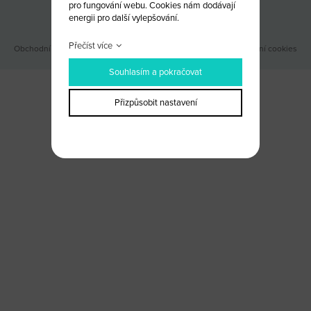
pro fungování webu. Cookies nám dodávají
Odběr novinek
energii pro další vylepšování.
Přečíst více
Obchodní podmínky
|
Webové stránky ©2026 PANKREA
|
Nastavení cookies
Souhlasím a pokračovat
Přizpůsobit nastavení