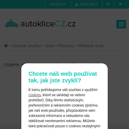
FACEBOOK
PŘIHLÁŠENÍ
>
Vyberte značku
>
Seat
>
Přívěsky
> Přívěsek Seat
Litujeme, ale produkt byl dočasně vyřazen z nabídky.
Chcete náš web používat
tak, jak jste zvyklí?
K tomu potřebujeme váš souhlas s využitím
cookies
, které se ukládají ve vašem
prohlížeči. Díky těmto statistickým,
preferenčním a reklamním cookies zjistíme,
CHCETE PORADIT?
NAPIŠTE NÁM
jak náš web používáte, přizpůsobíme vám
zobrazené informace a nebudeme vás
obtěžovat nerelevantní reklamou. Můžete
také pokračovat pouze s cookies nezbytnými