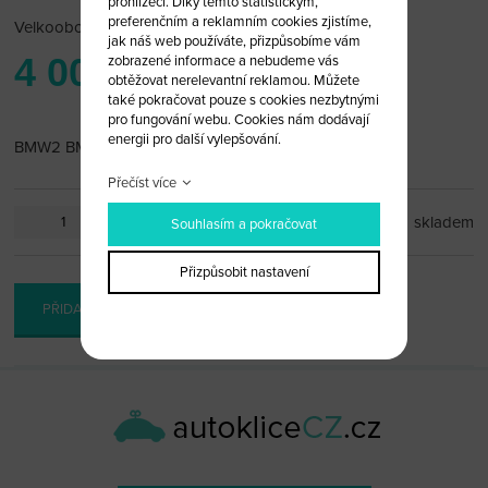
prohlížeči. Díky těmto statistickým,
preferenčním a reklamním cookies zjistíme,
Velkoobchodní cena:
po přihlášení
jak náš web používáte, přizpůsobíme vám
4 000 Kč
zobrazené informace a nebudeme vás
obtěžovat nerelevantní reklamou. Můžete
také pokračovat pouze s cookies nezbytnými
pro fungování webu. Cookies nám dodávají
energii pro další vylepšování.
BMW2 BMW-4 SAAB-2 MERCEDES BENZ
Přečíst více
ks
skladem
Souhlasím a pokračovat
Přizpůsobit nastavení
PŘIDAT DO KOŠÍKU