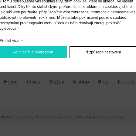
K tomu potřebujeme váš souhlas s využitím
cookies
, které se ukládají ve vašem
Profesionální nástroj pro zámečn
prohlížeči. Díky těmto statistickým, preferenčním a reklamním cookies zjistíme,
jak náš web používáte, přizpůsobíme vám zobrazené informace a nebudeme vás
obtěžovat nerelevantní reklamou. Můžete také pokračovat pouze s cookies
nezbytnými pro fungování webu. Cookies nám dodávají energii pro další
ks
vylepšování.
Přečíst více
PŘIDAT DO KOŠÍKU
Souhlasím a pokračovat
Přizpůsobit nastavení
Home
O nás
Služby
E-shop
Blog
Kontakt
Obchodní podmínky
|
Webové stránky ©2026 PANKREA
|
Nastavení cookies