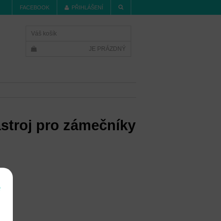
FACEBOOK
PŘIHLÁŠENÍ
Váš košík
JE PRÁZDNÝ
ástroj pro zámečníky
í
e