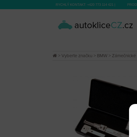
RYCHLÝ KONTAKT:
+420 773 114 421
|
PROD
>
Vyberte značku
>
BMW
>
Zámečnické 