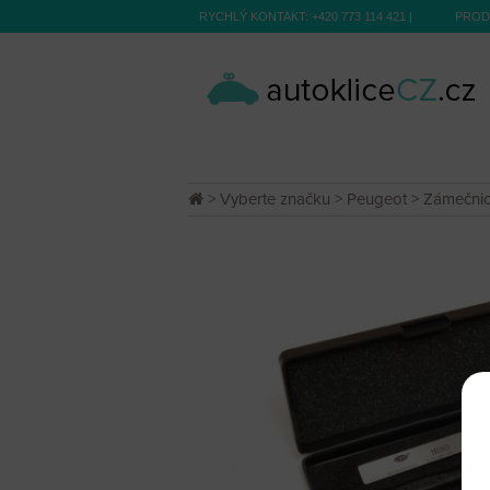
RYCHLÝ KONTAKT:
+420 773 114 421
|
PROD
>
Vyberte značku
>
Peugeot
>
Zámečnic