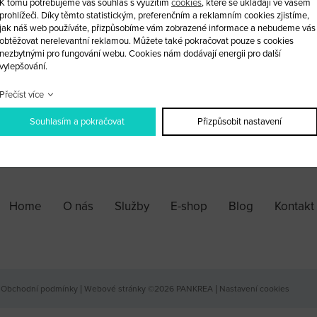
K tomu potřebujeme váš souhlas s využitím
cookies
, které se ukládají ve vašem
Profesionální nástroj pro zámeční
prohlížeči. Díky těmto statistickým, preferenčním a reklamním cookies zjistíme,
zamčeného vozu
jak náš web používáte, přizpůsobíme vám zobrazené informace a nebudeme vás
obtěžovat nerelevantní reklamou. Můžete také pokračovat pouze s cookies
nezbytnými pro fungování webu. Cookies nám dodávají energii pro další
vylepšování.
ks
Přečíst více
Souhlasím a pokračovat
Přizpůsobit nastavení
PŘIDAT DO KOŠÍKU
Home
O nás
Služby
E-shop
Blog
Kontakt
Obchodní podmínky
|
Webové stránky ©2026 PANKREA
|
Nastavení cookies