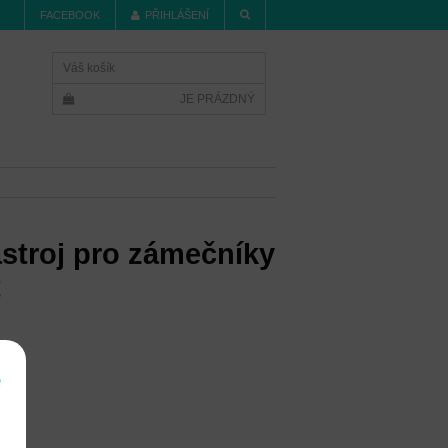
FACEBOOK
PŘIHLÁŠENÍ
Váš košík
JE PRÁZDNÝ
ástroj pro zámečníky
t
í
e