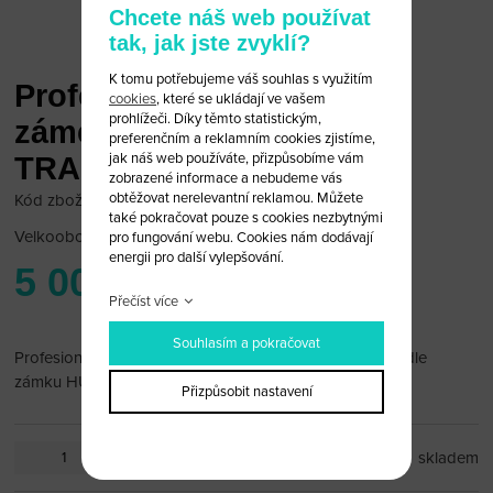
Chcete náš web používat
tak, jak jste zvyklí?
K tomu potřebujeme váš souhlas s využitím
Profesionální nástroj pro
cookies
, které se ukládají ve vašem
prohlížeči. Díky těmto statistickým,
zámečníky HU58 BMW 4
preferenčním a reklamním cookies zjistíme,
jak náš web používáte, přizpůsobíme vám
TRACK
zobrazené informace a nebudeme vás
obtěžovat nerelevantní reklamou. Můžete
Kód zboží: Bmw29/36
také pokračovat pouze s cookies nezbytnými
Velkoobchodní cena:
po přihlášení
pro fungování webu. Cookies nám dodávají
energii pro další vylepšování.
5 000 Kč
Přečíst více
Souhlasím a pokračovat
Profesionální nástroj pro zámečníky na výrobu klíče podle
zámku HU58 BMW 4 TRACK
Přizpůsobit nastavení
ks
skladem