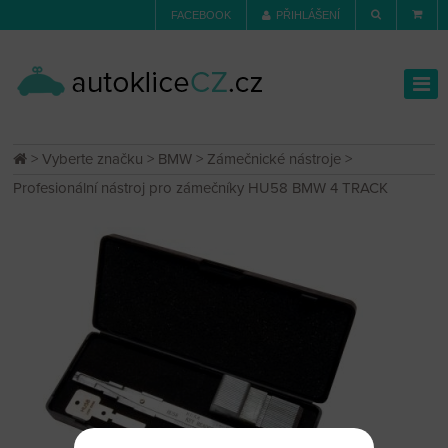
FACEBOOK
PŘIHLÁŠENÍ
>
Vyberte značku
>
BMW
>
Zámečnické nástroje
>
Profesionální nástroj pro zámečníky HU58 BMW 4 TRACK