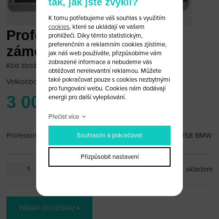
tak, jak jste zvyklí?
K tomu potřebujeme váš souhlas s využitím
cookies
, které se ukládají ve vašem
Profesionální nástroj pro
prohlížeči. Díky těmto statistickým,
preferenčním a reklamním cookies zjistíme,
zámečníky HU58 BMW
jak náš web používáte, přizpůsobíme vám
zobrazené informace a nebudeme vás
Kód zboží: Bmw21/36
obtěžovat nerelevantní reklamou. Můžete
také pokračovat pouze s cookies nezbytnými
Velkoobchodní cena:
po přihlášení
pro fungování webu. Cookies nám dodávají
3 000 Kč
energii pro další vylepšování.
Přečíst více
Profesionální nástroj pro zámečníky na otevření vozuHU58 BMW
Souhlasím a pokračovat
Přizpůsobit nastavení
ks
skladem
PŘIDAT DO KOŠÍKU