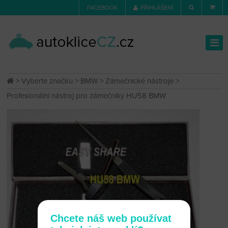
FACEBOOK
PŘIHLÁŠENÍ
>
Vyberte značku
>
BMW
>
Zámečnické nástroje
>
Profesionální nástroj pro zámečníky HU58 BMW
Chcete náš web používat