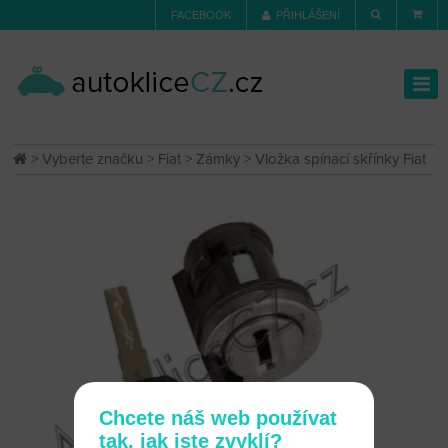
FACEBOOK
PŘIHLÁŠENÍ
>
Vyberte značku
>
Fiat
>
Zámky
> Vložka spínací skřínky Fiat
Chcete náš web používat
tak, jak jste zvyklí?