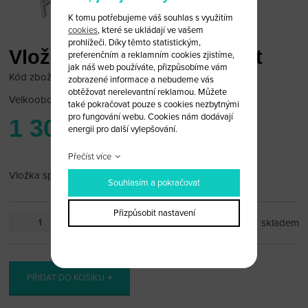
K tomu potřebujeme váš souhlas s využitím
cookies
, které se ukládají ve vašem
prohlížeči. Díky těmto statistickým,
Vložka spínací skřínky Fiat
preferenčním a reklamním cookies zjistíme,
jak náš web používáte, přizpůsobíme vám
Kód zboží: fiat-zam-06
zobrazené informace a nebudeme vás
obtěžovat nerelevantní reklamou. Můžete
Velkoobchodní cena:
po přihlášení
také pokračovat pouze s cookies nezbytnými
pro fungování webu. Cookies nám dodávají
1 300 Kč
energii pro další vylepšování.
Přečíst více
Vložka spínací skřínky Fiat
Souhlasím a pokračovat
Přizpůsobit nastavení
ks
skladem
PŘIDAT DO KOŠÍKU