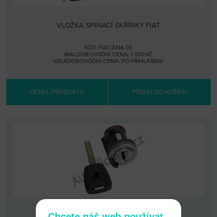
VLOŽKA SPÍNACÍ SKŘÍNKY FIAT
KÓD: FIAT-ZAM-05
MALOOBCHODNÍ CENA: 1 300 KČ
VELKOOBCHODNÍ CENA:
PO PŘIHLÁŠENÍ
DETAIL PRODUKTU
PŘIDAT DO KOŠÍKU
VLOŽKA SPÍNACÍ SKŘÍNKY FIAT
Chcete náš web používat