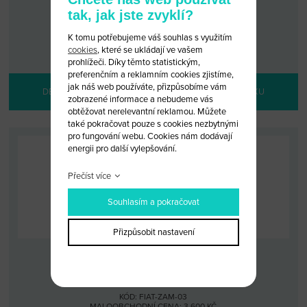
tak, jak jste zvyklí?
KÓD: FIAT-ZAM-06
K tomu potřebujeme váš souhlas s využitím
MALOOBCHODNÍ CENA: 1 300 KČ
VELKOOBCHODNÍ CENA:
PO PŘIHLÁŠENÍ
cookies
, které se ukládají ve vašem
prohlížeči. Díky těmto statistickým,
preferenčním a reklamním cookies zjistíme,
jak náš web používáte, přizpůsobíme vám
DETAIL PRODUKTU
PŘIDAT DO KOŠÍKU
zobrazené informace a nebudeme vás
obtěžovat nerelevantní reklamou. Můžete
také pokračovat pouze s cookies nezbytnými
pro fungování webu. Cookies nám dodávají
energii pro další vylepšování.
Přečíst více
Souhlasím a pokračovat
Přizpůsobit nastavení
SADA VLOŽEK ZÁMKŮ FIAT
KÓD: FIAT-ZAM-03
MALOOBCHODNÍ CENA: 3 600 KČ