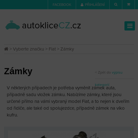
FACEBOOK
PŘIHLÁŠENÍ
>
Vyberte značku
>
Fiat
> Zámky
Zámky
Zpět do
výpisu
kategorií
V některých případech je potřeba vyměnit zámek auta,
případně sadu vložek zámku. Nabízíme zámky, které jsou
určené přímo na vámi vybraný model Fiat, a to nejen k dveřím
od řidiče, ale také od spolujezdce, případně zámek na víko
kufru.