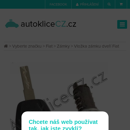
FACEBOOK
PŘIHLÁŠENÍ
>
Vyberte značku
>
Fiat
>
Zámky
> Vložka zámku dveří Fiat
Chcete náš web používat
tak, jak jste zvyklí?