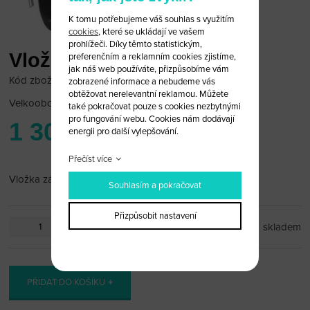
K tomu potřebujeme váš souhlas s využitím
cookies
, které se ukládají ve vašem
prohlížeči. Díky těmto statistickým,
Vložka zámku dveří Fiat
preferenčním a reklamním cookies zjistíme,
jak náš web používáte, přizpůsobíme vám
Kód zboží: fiat-zam-08
zobrazené informace a nebudeme vás
obtěžovat nerelevantní reklamou. Můžete
Velkoobchodní cena:
po přihlášení
také pokračovat pouze s cookies nezbytnými
pro fungování webu. Cookies nám dodávají
1 300 Kč
energii pro další vylepšování.
Přečíst více
Vložka zámku dveří Fiat
Souhlasím a pokračovat
Přizpůsobit nastavení
ks
skladem
PŘIDAT DO KOŠÍKU