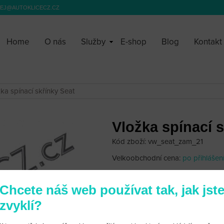
EJ@AUTOKLICECZ.CZ
Home
O nás
Služby
E-shop
Blog
Kontakt
ka spínací skřínky Seat
Vložka spínací s
Kód zboží: vw_seat_zam_21
Velkoobchodní cena:
po přihlášen
1 300 Kč
Chcete náš web používat tak, jak jst
zvyklí?
Vložka spínací skřínky Seat