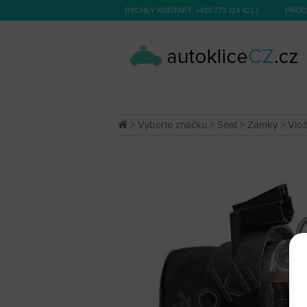
RYCHLÝ KONTAKT:
+420 773 114 421
|
PROD
>
Vyberte značku
>
Seat
>
Zámky
> Vlož