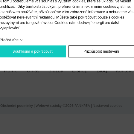
K tomu potřebujeme váš souhlas s využitím
cookies
, které se ukládají ve vašem
prohlížeči. Díky těmto statistickým, preferenčním a reklamním cookies zjistíme,
jak náš web používáte, přizpůsobíme vám zobrazené informace a nebudeme vás
ks
obtěžovat nerelevantní reklamou. Můžete také pokračovat pouze s cookies
nezbytnými pro fungování webu. Cookies nám dodávají energii pro další
vylepšování.
PŘIDAT DO KOŠÍKU
Přečíst více
Souhlasím a pokračovat
Přizpůsobit nastavení
Home
O nás
Služby
E-shop
Blog
Kontakt
Obchodní podmínky
|
Webové stránky ©2026 PANKREA
|
Nastavení cookies