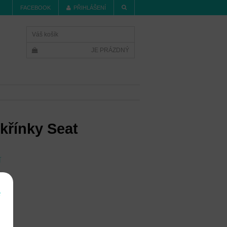
FACEBOOK
PŘIHLÁŠENÍ
Váš košík
JE PRÁZDNÝ
křínky Seat
í
e