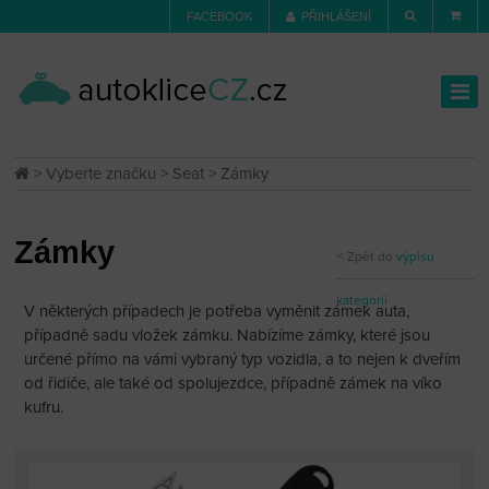
FACEBOOK
PŘIHLÁŠENÍ
>
Vyberte značku
>
Seat
> Zámky
Zámky
Zpět do
výpisu
kategorií
V některých případech je potřeba vyměnit zámek auta,
případně sadu vložek zámku. Nabízíme zámky, které jsou
určené přímo na vámi vybraný typ vozidla, a to nejen k dveřím
od řidiče, ale také od spolujezdce, případně zámek na víko
kufru.