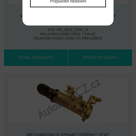
Přizpůsobit nastavení
VLOŽKA SPÍNACÍ SKŘÍNKY SEAT STARŠÍ VOZY.
KÓD: VW_SEAT_ZAM_01
MALOOBCHODNÍ CENA: 1 300 KČ
VELKOOBCHODNÍ CENA:
PO PŘIHLÁŠENÍ
DETAIL PRODUKTU
PŘIDAT DO KOŠÍKU
MECHANISMUS SPINACÍ SKŘÍNKY SEAT