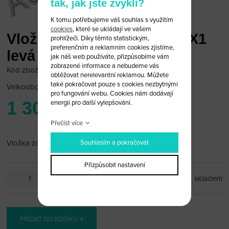
tak, jak jste zvyklí?
K tomu potřebujeme váš souhlas s využitím
cookies
, které se ukládají ve vašem
Vložka zámku dveří BMW X1
prohlížeči. Díky těmto statistickým,
preferenčním a reklamním cookies zjistíme,
levá
jak náš web používáte, přizpůsobíme vám
zobrazené informace a nebudeme vás
Kód zboží: bmw-zam-12
obtěžovat nerelevantní reklamou. Můžete
také pokračovat pouze s cookies nezbytnými
Velkoobchodní cena:
po přihlášení
pro fungování webu. Cookies nám dodávají
1 300 Kč
energii pro další vylepšování.
Přečíst více
Souhlasím a pokračovat
Vložka zámku dveří BMW X1 levá
Přizpůsobit nastavení
ks
skladem
PŘIDAT DO KOŠÍKU