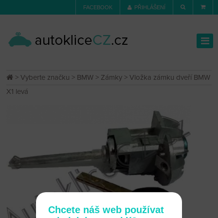
FACEBOOK
PŘIHLÁŠENÍ
>
Vyberte značku
>
BMW
>
Zámky
> Vložka zámku dveří BMW
X1 levá
Chcete náš web používat