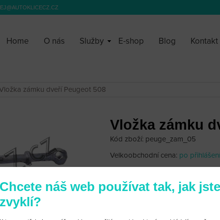
EJ@AUTOKLICECZ.CZ
Home
O nás
Služby
E-shop
Blog
Kontakt
Vložka zámku dveří Peugeot 508
Vložka zámku dv
Kód zboží: peuge_zam_05
Velkoobchodní cena:
po přihlášen
1 300 Kč
Chcete náš web používat tak, jak jst
zvyklí?
Vložka zámku dveří Peugeot 508