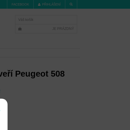
FACEBOOK
PŘIHLÁŠENÍ
Váš košík
JE PRÁZDNÝ
eří Peugeot 508
í
e