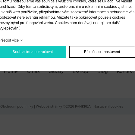
K tomu potřebujeme váš souhlas s využitím
cookies
, které se ukládají ve vašem
prohlížeči. Díky těmto statistickým, preferenčním a reklamním cookies zjistíme,
jak náš web používáte, přizpůsobíme vám zobrazené informace a nebudeme vás
ks
obtěžovat nerelevantní reklamou. Můžete také pokračovat pouze s cookies
nezbytnými pro fungování webu. Cookies nám dodávají energii pro další
vylepšování.
PŘIDAT DO KOŠÍKU
Přečíst více
Souhlasím a pokračovat
Přizpůsobit nastavení
Home
O nás
Služby
E-shop
Blog
Kontakt
Obchodní podmínky
|
Webové stránky ©2026 PANKREA
|
Nastavení cookies