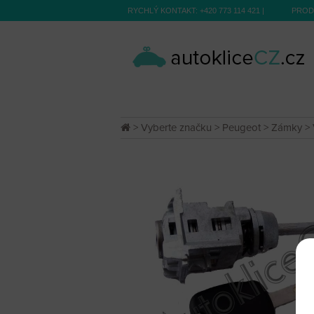
RYCHLÝ KONTAKT:
+420 773 114 421
|
PROD
>
Vyberte značku
>
Peugeot
>
Zámky
> 