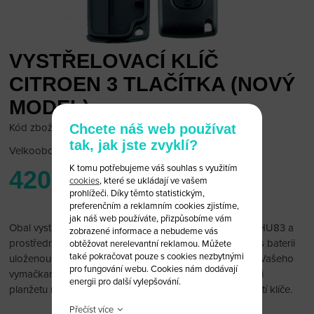
VYSTŘELOVACÍ KLÍČ
CITROEN 3 TLAČÍTKA (NOVÝ
MODEL)
Chcete náš web používat
Kód zboží: Citroen 7S1
tak, jak jste zvyklí?
Velkoobchodní cena:
po přihlášení
K tomu potřebujeme váš souhlas s využitím
420 Kč
cookies
, které se ukládají ve vašem
prohlížeči. Díky těmto statistickým,
preferenčním a reklamním cookies zjistíme,
jak náš web používáte, přizpůsobíme vám
Obal vystřelovacího klíče Citroen 3 tlačítka s planžetou HU83 a
zobrazené informace a nebudeme vás
prostředním tlačítkem s logem Světla. Na nové modely s baterii
obtěžovat nerelevantní reklamou. Můžete
také pokračovat pouze s cookies nezbytnými
uloženou na tištáku (viz Foto) Múžete přendat vnitřek z Vašeho
pro fungování webu. Cookies nám dodávají
vymačkaného klíče do tohoto obalu. Je možné vyměnit i
energii pro další vylepšování.
planžetu nebo si jí nechat vyfrézovat. Planžeta je součástí klíče.
Přečíst více