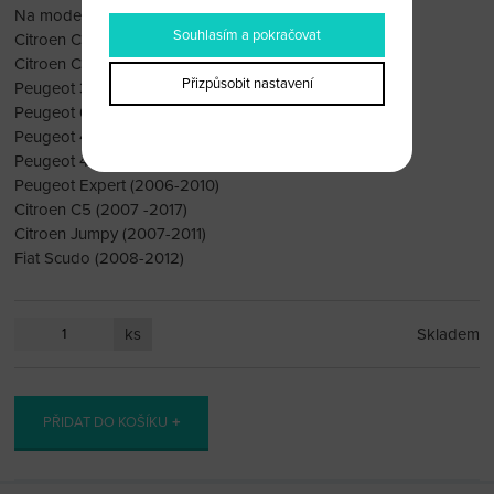
Na modely:
Souhlasím a pokračovat
Citroen C4 (2004 – 2010)
Citroen C3 (2006 – 2010)
Přizpůsobit nastavení
Peugeot 308 (2007 -2013)
Peugeot 607 (2005 – 2010)
Peugeot 407 (2006-2010)
Peugeot 406 2006 –
Peugeot Expert (2006-2010)
Citroen C5 (2007 -2017)
Citroen Jumpy (2007-2011)
Fiat Scudo (2008-2012)
ks
Skladem
PŘIDAT DO KOŠÍKU