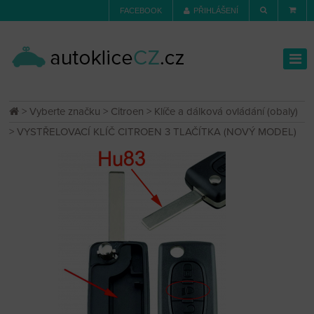
FACEBOOK
PŘIHLÁŠENÍ
>
Vyberte značku
>
Citroen
>
Klíče a dálková ovládání (obaly)
> VYSTŘELOVACÍ KLÍČ CITROEN 3 TLAČÍTKA (NOVÝ MODEL)