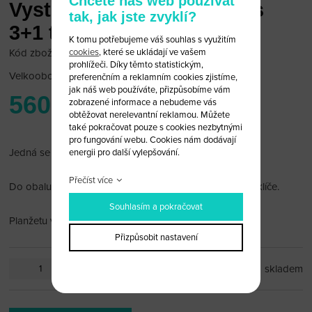
Chcete náš web používat
Vystřelovací klíč Mercedes
tak, jak jste zvyklí?
3+1 tlačítko
K tomu potřebujeme váš souhlas s využitím
cookies
, které se ukládají ve vašem
Kód zboží: Mercedes B/18
prohlížeči. Díky těmto statistickým,
Velkoobchodní cena:
po přihlášení
preferenčním a reklamním cookies zjistíme,
jak náš web používáte, přizpůsobíme vám
560 Kč
zobrazené informace a nebudeme vás
obtěžovat nerelevantní reklamou. Můžete
také pokračovat pouze s cookies nezbytnými
pro fungování webu. Cookies nám dodávají
Jedná se pouze o obal bez elektroniky uvnitř.
energii pro další vylepšování.
Přečíst více
Do obalu lze vložit elektroniku z vašeho vymačkaného klíče.
Souhlasím a pokračovat
Planžetu vám po dohodě rádi vyfrézujeme.
Přizpůsobit nastavení
ks
skladem