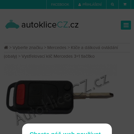
FACEBOOK
PŘIHLÁŠENÍ
>
Vyberte značku
>
Mercedes
>
Klíče a dálková ovládání
(obaly)
> Vystřelovací klíč Mercedes 3+1 tlačítko