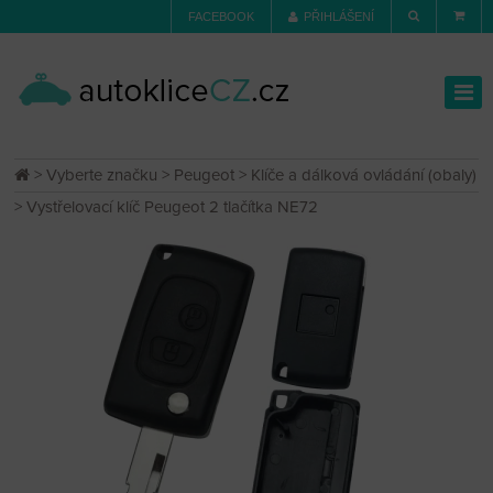
FACEBOOK
PŘIHLÁŠENÍ
>
Vyberte značku
>
Peugeot
>
Klíče a dálková ovládání (obaly)
> Vystřelovací klíč Peugeot 2 tlačítka NE72