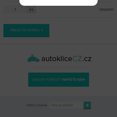
ks
skladem
PŘIDAT DO KOŠÍKU
CHCETE PORADIT?
NAPIŠTE NÁM
Odběr novinek