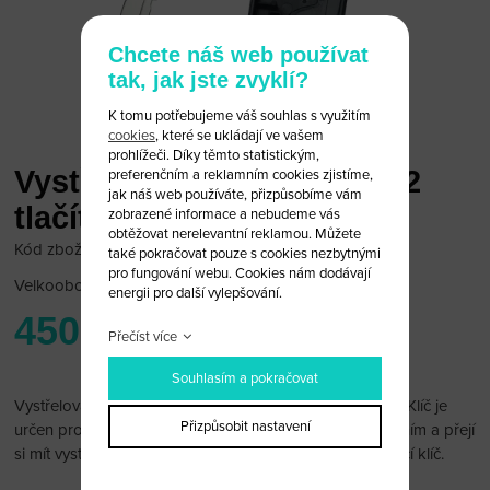
Chcete náš web používat
tak, jak jste zvyklí?
K tomu potřebujeme váš souhlas s využitím
cookies
, které se ukládají ve vašem
prohlížeči. Díky těmto statistickým,
Vystřelovací klíč Peugeot 2
preferenčním a reklamním cookies zjistíme,
jak náš web používáte, přizpůsobíme vám
tlačítka NE72
zobrazené informace a nebudeme vás
obtěžovat nerelevantní reklamou. Můžete
Kód zboží: Peugeot 32/3
také pokračovat pouze s cookies nezbytnými
pro fungování webu. Cookies nám dodávají
Velkoobchodní cena:
po přihlášení
energii pro další vylepšování.
450 Kč
Přečíst více
Souhlasím a pokračovat
Vystřelovací klíč Peugeot 2 tlačítka s planžetou NE72 . Klíč je
Přizpůsobit nastavení
určen pro ty kteří mají starý 2 tl. Klíč s dálkovým ovládáním a přejí
si mít vystřelovák. Přendáte vnitřnosti a máte vystřelovací klíč.