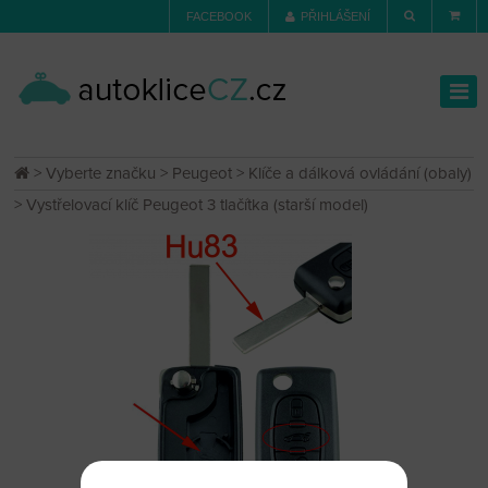
FACEBOOK
PŘIHLÁŠENÍ
>
Vyberte značku
>
Peugeot
>
Klíče a dálková ovládání (obaly)
> Vystřelovací klíč Peugeot 3 tlačítka (starší model)