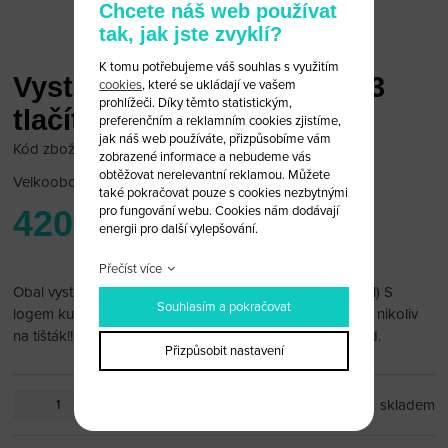
Chcete náš web používat
tak, jak jste zvyklí?
K tomu potřebujeme váš souhlas s využitím
Vystřelovací klíč Peugeot 3
cookies
, které se ukládají ve vašem
prohlížeči. Díky těmto statistickým,
tlačítka (starší model)
preferenčním a reklamním cookies zjistíme,
jak náš web používáte, přizpůsobíme vám
Kód zboží: Peugeot 333
zobrazené informace a nebudeme vás
obtěžovat nerelevantní reklamou. Můžete
Velkoobchodní cena:
po přihlášení
také pokračovat pouze s cookies nezbytnými
pro fungování webu. Cookies nám dodávají
420 Kč
energii pro další vylepšování.
Přečíst více
Obal vystřelovacího klíče Peugeot 3 tlačítka(starší model) S
Souhlasím a pokračovat
logem kufru. Baterie je vložená do dálkového ovladače, nikoliv
na tišták!!!(foto2) Vhodné pro Peugeot 307, 407, 807 atd.
Přizpůsobit nastavení
ks
skladem