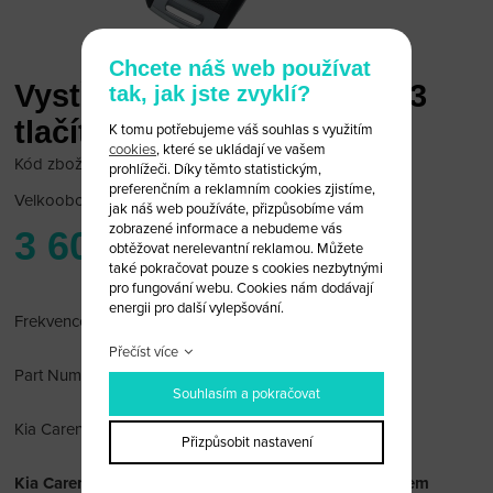
Chcete náš web používat
Vystřelovací klíč s dálkou 3
tak, jak jste zvyklí?
tlačítka Carens 2012
K tomu potřebujeme váš souhlas s využitím
cookies
, které se ukládají ve vašem
Kód zboží: KD/A4200
prohlížeči. Díky těmto statistickým,
preferenčním a reklamním cookies zjistíme,
Velkoobchodní cena:
po přihlášení
jak náš web používáte, přizpůsobíme vám
zobrazené informace a nebudeme vás
3 600 Kč
obtěžovat nerelevantní reklamou. Můžete
také pokračovat pouze s cookies nezbytnými
pro fungování webu. Cookies nám dodávají
energii pro další vylepšování.
Frekvence: 433Mhz
Přečíst více
Part Number: 95430-A4200
Souhlasím a pokračovat
Kia Carens 2012
Přizpůsobit nastavení
Kia Carens kompletní vystřelovací klíč s dálkou a čipem