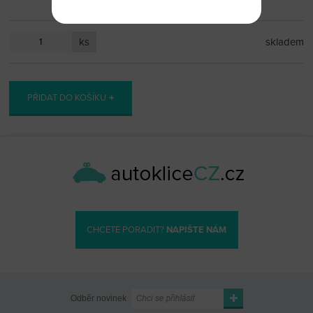
ks
skladem
PŘIDAT DO KOŠÍKU
CHCETE PORADIT?
NAPIŠTE NÁM
Odběr novinek