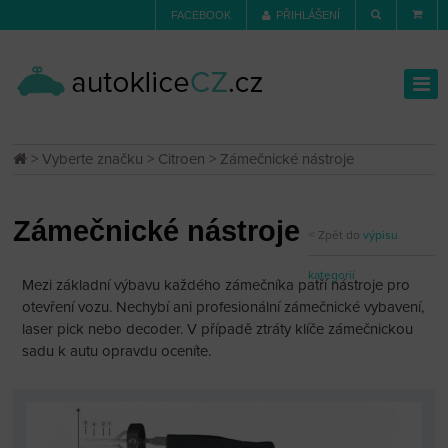
FACEBOOK
PŘIHLÁŠENÍ
>
Vyberte značku
>
Citroen
> Zámečnické nástroje
Zámečnické nástroje
Zpět do
výpisu
kategorií
Mezi základní výbavu každého zámečníka patří nástroje pro
otevření vozu. Nechybí ani profesionální zámečnické vybavení,
laser pick nebo decoder. V případě ztráty klíče zámečnickou
sadu k autu opravdu oceníte.