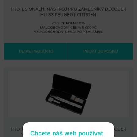
PROFESIONÁLNÍ NÁSTROJ PRO ZÁMEČNÍKY DECODER
HU 83 PEUGEOT CITROEN
KÓD: CITROEN27/35
MALOOBCHODNÍ CENA: 5 000 KČ
VELKOOBCHODNÍ CENA:
PO PŘIHLÁŠENÍ
DETAIL PRODUKTU
PŘIDAT DO KOŠÍKU
PROFESIONÁLNÍ NÁSTROJ PRO ZÁMEČNÍKY DECODER
Chcete náš web používat
VA2T PEUGEOT CITROEN RENAULT TOYOTA