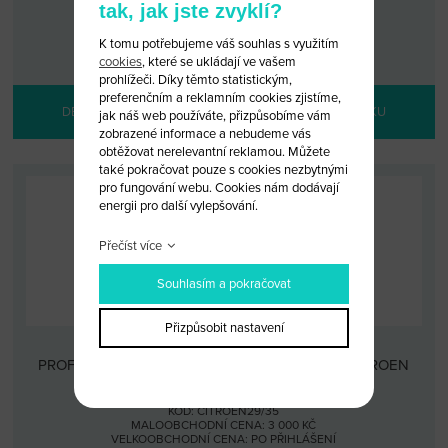
tak, jak jste zvyklí?
KÓD: CITROEN28/35
MALOOBCHODNÍ CENA: 5 000 KČ
K tomu potřebujeme váš souhlas s využitím
VELKOOBCHODNÍ CENA:
PO PŘIHLÁŠENÍ
cookies
, které se ukládají ve vašem
prohlížeči. Díky těmto statistickým,
preferenčním a reklamním cookies zjistíme,
DETAIL PRODUKTU
PŘIDAT DO KOŠÍKU
jak náš web používáte, přizpůsobíme vám
zobrazené informace a nebudeme vás
obtěžovat nerelevantní reklamou. Můžete
také pokračovat pouze s cookies nezbytnými
pro fungování webu. Cookies nám dodávají
energii pro další vylepšování.
Přečíst více
Souhlasím a pokračovat
Přizpůsobit nastavení
PROFESIONÁLNÍ NÁSTROJ PRO ZÁMEČNÍKY CITROEN
KÓD: CITROEN29/35
MALOOBCHODNÍ CENA: 3 000 KČ
VELKOOBCHODNÍ CENA:
PO PŘIHLÁŠENÍ