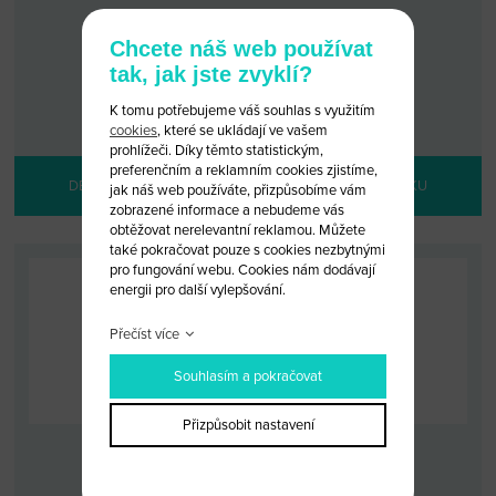
DECODER SAAB (2) SAAB 4
Chcete náš web používat
tak, jak jste zvyklí?
KÓD: DECODER 17
MALOOBCHODNÍ CENA: 2 999 KČ
K tomu potřebujeme váš souhlas s využitím
VELKOOBCHODNÍ CENA:
PO PŘIHLÁŠENÍ
cookies
, které se ukládají ve vašem
prohlížeči. Díky těmto statistickým,
preferenčním a reklamním cookies zjistíme,
DETAIL PRODUKTU
PŘIDAT DO KOŠÍKU
jak náš web používáte, přizpůsobíme vám
zobrazené informace a nebudeme vás
obtěžovat nerelevantní reklamou. Můžete
také pokračovat pouze s cookies nezbytnými
pro fungování webu. Cookies nám dodávají
energii pro další vylepšování.
Přečíst více
Souhlasím a pokračovat
Přizpůsobit nastavení
LASER PICK SAAB (2)