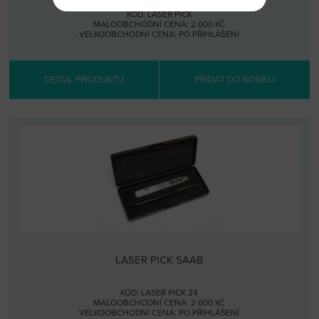
KÓD: LASER PICK
MALOOBCHODNÍ CENA: 2 000 KČ
VELKOOBCHODNÍ CENA:
PO PŘIHLÁŠENÍ
DETAIL PRODUKTU
PŘIDAT DO KOŠÍKU
LASER PICK SAAB
KÓD: LASER PICK 24
MALOOBCHODNÍ CENA: 2 000 KČ
VELKOOBCHODNÍ CENA:
PO PŘIHLÁŠENÍ