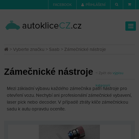
FACEBOOK
PŘIHLÁŠENÍ
>
Vyberte značku
>
Saab
> Zámečnické nástroje
Zámečnické nástroje
Zpět do
výpisu
kategorií
Mezi základní výbavu každého zámečníka patří nástroje pro
otevření vozu. Nechybí ani profesionální zámečnické vybavení,
laser pick nebo decoder. V případě ztráty klíče zámečnickou
sadu k autu opravdu oceníte.