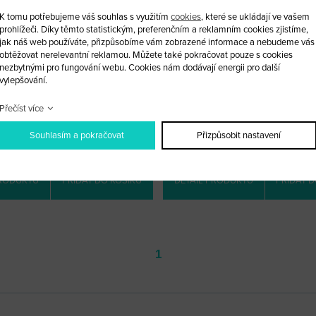
K tomu potřebujeme váš souhlas s využitím
cookies
, které se ukládají ve vašem
prohlížeči. Díky těmto statistickým, preferenčním a reklamním cookies zjistíme,
jak náš web používáte, přizpůsobíme vám zobrazené informace a nebudeme vás
obtěžovat nerelevantní reklamou. Můžete také pokračovat pouze s cookies
nezbytnými pro fungování webu. Cookies nám dodávají energii pro další
vylepšování.
ER HU64 MERCEDES BENZ
LASER PICK HU 64 MERC
Přečíst více
KÓD: DECODER 12
KÓD: LASER PICK
LOOBCHODNÍ CENA: 2 999 KČ
MALOOBCHODNÍ CENA: 2 000
Souhlasím a pokračovat
Přizpůsobit nastavení
OBCHODNÍ CENA:
PO PŘIHLÁŠENÍ
VELKOOBCHODNÍ CENA:
PO PŘI
PRODUKTU
PŘIDAT DO KOŠÍKU
DETAIL PRODUKTU
PŘIDAT D
1