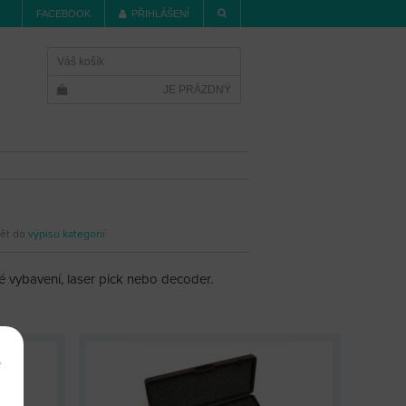
FACEBOOK
PŘIHLÁŠENÍ
Váš košík
JE PRÁZDNÝ
ět do
výpisu kategorií
é vybavení, laser pick nebo decoder.
e