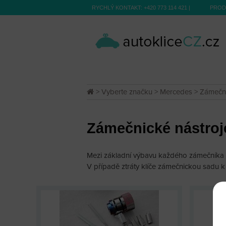
RYCHLÝ KONTAKT:
+420 773 114 421
|
PROD
>
Vyberte značku
>
Mercedes
> Zámečni
Zámečnické nástroj
Mezi základní výbavu každého zámečníka pa
V případě ztráty klíče zámečnickou sadu k