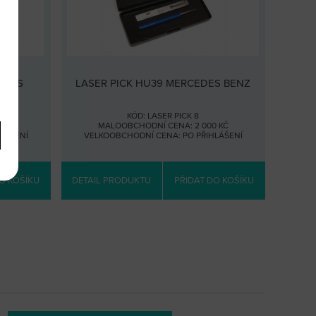
EDES
LASER PICK HU39 MERCEDES BENZ
KÓD: LASER PICK 8
 KČ
MALOOBCHODNÍ CENA: 2 000 KČ
HLÁŠENÍ
VELKOOBCHODNÍ CENA:
PO PŘIHLÁŠENÍ
O KOŠÍKU
DETAIL PRODUKTU
PŘIDAT DO KOŠÍKU