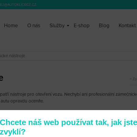
EJ@AUTOKLICECZ.CZ
Home
O nás
Služby
E-shop
Blog
Kontakt
cké nástroje
e
Zp
tří nástroje pro otevření vozu. Nechybí ani profesionální zámečnick
 autu opravdu oceníte.
Chcete náš web používat tak, jak jst
zvyklí?